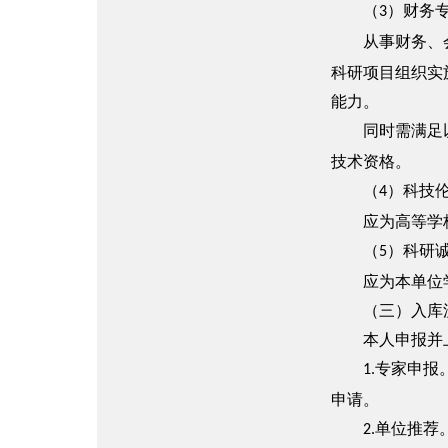
（
）财务
3
从事财务、会
科研项目组织实
能力。
同时需满足以
技术资格。
（
）科技
4
应为高等学校
（
）科研
5
应为本单位学术
（三）入库
本人申报并上传
专家申报
1.
申请。
单位推荐
2.