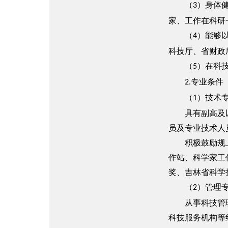
（
）身体
3
家、工作在科研
（
）能够
4
科技厅、省财政
（
）在科
5
专业条件
2.
（
）技术
1
具有副高及以上
员及专业技术人
积极鼓励规上企
作站、科学家工
奖、吉林省科学
（
）管理
2
从事科技管理、
科技服务机构等