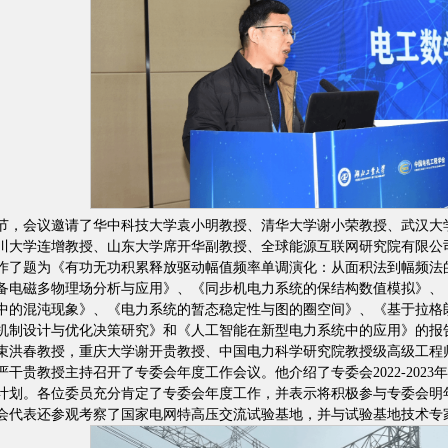
节，会议邀请了华中科技大学袁小明教授、清华大学谢小荣教授、武汉大
川大学连增教授、山东大学席开华副教授、全球能源互联网研究院有限公
作了题为《有功无功积累释放驱动幅值频率单调演化：从面积法到幅频法
备电磁多物理场分析与应用》、《同步机电力系统的保结构数值模拟》、
中的混沌现象》、《电力系统的暂态稳定性与图的圈空间》、《基于拉格
机制设计与优化决策研究》和《人工智能在新型电力系统中的应用》的报
束洪春教授，重庆大学谢开贵教授、中国电力科学研究院教授级高级工程
严干贵教授主持召开了专委会年度工作会议。他介绍了专委会2022-202
计划。各位委员充分肯定了专委会年度工作，并表示将积极参与专委会明
会代表还参观考察了国家电网特高压交流试验基地，并与试验基地技术专