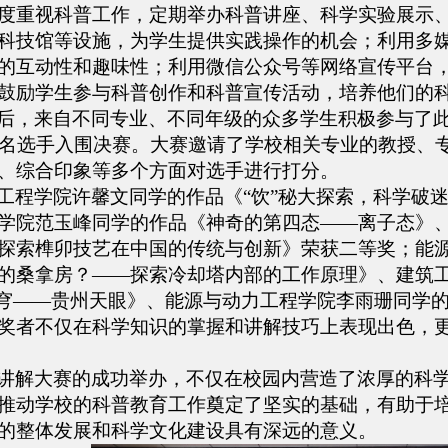
度重视科普工作，定期举办科普讲座、科学实验展示
科技馆等设施，为学生提供实践操作的机会；利用多
的互动性和趣味性；利用微信公众号等网络宣传平台
鼓励学生参与科普创作和科普宣传活动，培养他们的
后，来自不同专业、不同年级的众多学生积极参与了
名选手入围决赛。大赛邀请了学校相关专业的教授、
、综合印象等多个方面对选手进行打分。
工程学院许馨文同学的作品《“饮”秘大探索，科学破
学院范玉峰同学的作品《神奇的第四态——离子态》
探索榫卯技艺在中国的传统与创新》荣获二等奖；能
的桑拿房？——探索冷却塔内部的工作原理》、建筑工
苍穹——贵州天眼》、能源与动力工程学院李雨珊同学
奖者不仅在科学知识的掌握和讲解技巧上表现出色，
讲解大赛的成功举办，不仅在校园内营造了浓厚的科
推动学校的科普教育工作奠定了坚实的基础，有助于
的整体发展和科学文化建设具有深远的意义。