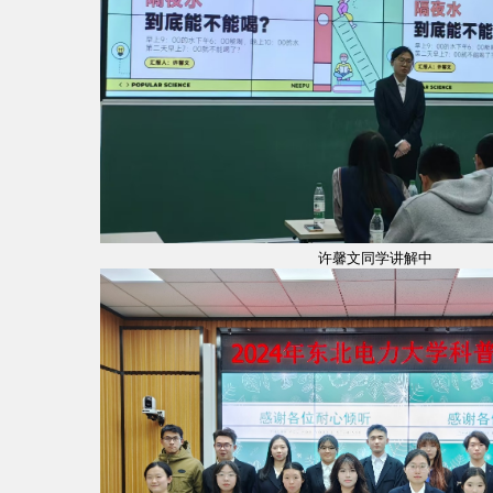
许馨文同学讲解中