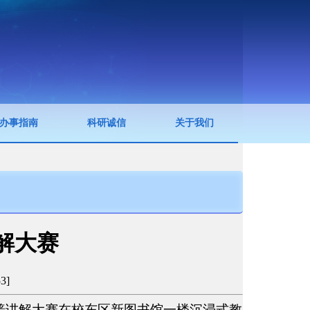
办事指南
科研诚信
关于我们
解大赛
53
]
普讲解大赛在校东区新图书馆一楼沉浸式教